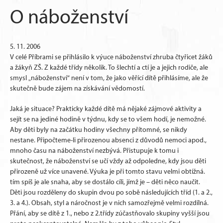
O náboženství
5. 11. 2006
V celé Příbrami se přihlásilo k výuce náboženství zhruba čtyřicet žáků
a žákyň ZŠ. Z každé třídy několik. To šlechtí a ctí je a jejich rodiče, ale
smysl „náboženství“ není v tom, že jako věřící dítě přihlásíme, ale že
skutečně bude zájem na získávání vědomostí.
Jaká je situace? Prakticky každé dítě má nějaké zájmové aktivity a
sejít se na jediné hodině v týdnu, kdy se to všem hodí, je nemožné.
Aby děti byly na začátku hodiny všechny přítomné, se nikdy
nestane. Připočteme-li přirozenou absenci z důvodů nemoci apod.,
mnoho času na náboženství nezbývá. Přistupuje k tomu i
skutečnost, že náboženství se učí vždy až odpoledne, kdy jsou děti
přirozeně už více unavené. Výuka je při tomto stavu velmi obtížná.
tím spíš je ale snaha, aby se dostálo cíli, jímž je – děti něco naučit.
Děti jsou rozděleny do skupin dvou po sobě následujících tříd (1. a 2.,
3. a 4.). Obsah, styl a náročnost je v nich samozřejmě velmi rozdílná.
Přání, aby se dítě z 1., nebo z 2.třídy zúčastňovalo skupiny vyšší jsou