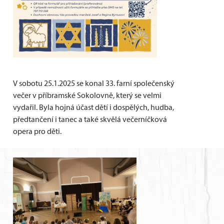
V sobotu 25.1.2025 se konal 33. farní společenský
večer v příbramské Sokolovně, který se velmi
vydařil. Byla hojná účast dětí i dospělých, hudba,
předtančení i tanec a také skvělá večerníčková
opera pro děti.