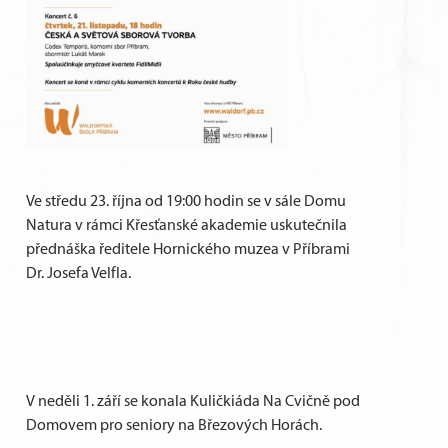
Ve středu 23. října od 19:00 hodin se v sále Domu
Natura v rámci Křesťanské akademie uskutečnila
přednáška ředitele Hornického muzea v Příbrami
Dr. Josefa Velfla.
V neděli 1. září se konala Kuličkiáda Na Cvičně pod
Domovem pro seniory na Březových Horách.