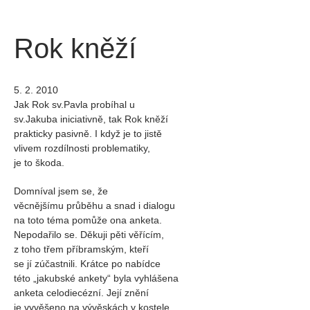
Rok kněží
5. 2. 2010
Jak Rok sv.Pavla probíhal u
sv.Jakuba iniciativně, tak Rok kněží
prakticky pasivně. I když je to jistě
vlivem rozdílnosti problematiky,
je to škoda.
Domníval jsem se, že
věcnějšímu průběhu a snad i dialogu
na toto téma pomůže ona anketa.
Nepodařilo se. Děkuji pěti věřícím,
z toho třem příbramským, kteří
se jí zúčastnili. Krátce po nabídce
této „jakubské ankety“ byla vyhlášena
anketa celodiecézní. Její znění
je vyvěšeno na vývěskách v kostele,