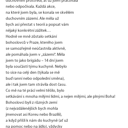
duchovním prostředí, ať už jsem pracovala
nebo odpočívala. Každá akce,
na které jsem byla, se konala ve skvělém
duchovním zázemí. Ale měla už
bych asi přestat s teorií a popsat vám
nějaký konkrétní zážitek…
Hodně ve mně zůstalo setkání
bohoslovců v Praze, kterého jsem
se samozřejmě neúčastnila aktivně,
ale pomáhala jsem v „zázemí“. Měla
jsem to jako brigádu – 14 dní jsem
byla součástí týmu kuchyně. Nebylo
to sice na celý den (týkala se mě
buď ranní nebo odpolední směna),
ale i tak jsem tam strávila dost času.
Co mě na té práci velmi těšilo, bylo
setkávání s mnoha milými lidmi, a nejen milými, ale plnými Boha!
Bohoslovci byli z různých zemí
(z nejvzdálenějších bych mohla
jmenovat asi Koreu nebo Brazílii),
a když přišli k nám do kuchyně (ať už
na pomoc nebo na jídlo), vždycky