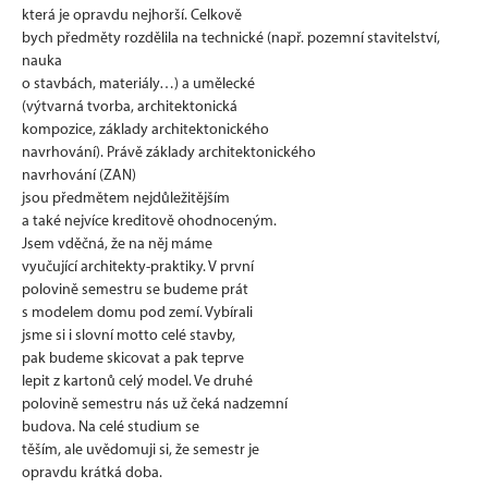
která je opravdu nejhorší. Celkově
bych předměty rozdělila na technické (např. pozemní stavitelství,
nauka
o stavbách, materiály…) a umělecké
(výtvarná tvorba, architektonická
kompozice, základy architektonického
navrhování). Právě základy architektonického
navrhování (ZAN)
jsou předmětem nejdůležitějším
a také nejvíce kreditově ohodnoceným.
Jsem vděčná, že na něj máme
vyučující architekty-praktiky. V první
polovině semestru se budeme prát
s modelem domu pod zemí. Vybírali
jsme si i slovní motto celé stavby,
pak budeme skicovat a pak teprve
lepit z kartonů celý model. Ve druhé
polovině semestru nás už čeká nadzemní
budova. Na celé studium se
těším, ale uvědomuji si, že semestr je
opravdu krátká doba.