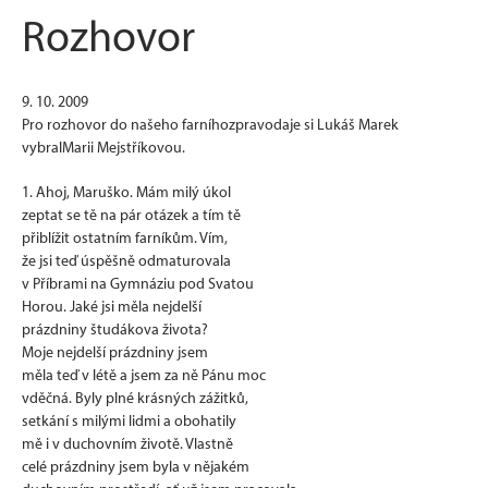
Rozhovor
9. 10. 2009
Pro rozhovor do našeho farníhozpravodaje si Lukáš Marek
vybralMarii Mejstříkovou.
1. Ahoj, Maruško. Mám milý úkol
zeptat se tě na pár otázek a tím tě
přiblížit ostatním farníkům. Vím,
že jsi teď úspěšně odmaturovala
v Příbrami na Gymnáziu pod Svatou
Horou. Jaké jsi měla nejdelší
prázdniny študákova života?
Moje nejdelší prázdniny jsem
měla teď v létě a jsem za ně Pánu moc
vděčná. Byly plné krásných zážitků,
setkání s milými lidmi a obohatily
mě i v duchovním životě. Vlastně
celé prázdniny jsem byla v nějakém