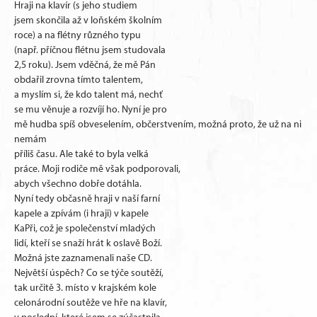
Hraji na klavír (s jeho studiem
jsem skončila až v loňském školním
roce) a na flétny různého typu
(např. příčnou flétnu jsem studovala
2,5 roku). Jsem vděčná, že mě Pán
obdařil zrovna tímto talentem,
a myslím si, že kdo talent má, nechť
se mu věnuje a rozvíjí ho. Nyní je pro
mě hudba spíš obveselením, občerstvením, možná proto, že už na ni
nemám
příliš času. Ale také to byla velká
práce. Moji rodiče mě však podporovali,
abych všechno dobře dotáhla.
Nyní tedy občasně hraji v naší farní
kapele a zpívám (i hraji) v kapele
KaPři, což je společenství mladých
lidí, kteří se snaží hrát k oslavě Boží.
Možná jste zaznamenali naše CD.
Největší úspěch? Co se týče soutěží,
tak určitě 3. místo v krajském kole
celonárodní soutěže ve hře na klavír,