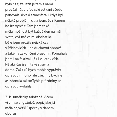
bylo cítit, že Ježíš je tam s námi,
provází nás a přes celé setkání všude
panovala skvělá atmosféra. I když byl
nějaký problém, cítila jsem, že s Pánem
ho lze vyřešit. Tam jsem také
měla možnost být každý den na mši
svaté, což mě velmi obohatilo.
Dále jsem prožila nějaký čas
v Příchovicích – na duchovní obnově
a také na zakončení prázdnin. Pomáhala
jsem i na festivalu 3+1 v Letovicích.
Nějaký čas jsem také strávila
doma. Zážitků bych mohla vyprávět
opravdu mnoho, ale všechny bych je
asi shrnula takto: Tyhle prázdniny se
opravdu vydařily!
2. Jsi umělecky založená. V čem
všem se angažuješ, popř. jaké jsi
měla největší úspěchy v daném
oboru?