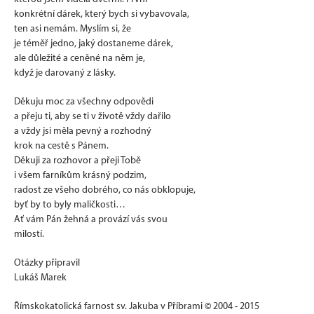
konkrétní dárek, který bych si vybavovala,
ten asi nemám. Myslím si, že
je téměř jedno, jaký dostaneme dárek,
ale důležité a ceněné na něm je,
když je darovaný z lásky.
Děkuju moc za všechny odpovědi
a přeju ti, aby se ti v životě vždy dařilo
a vždy jsi měla pevný a rozhodný
krok na cestě s Pánem.
Děkuji za rozhovor a přeji Tobě
i všem farníkům krásný podzim,
radost ze všeho dobrého, co nás obklopuje,
byť by to byly maličkosti…
Ať vám Pán žehná a provází vás svou
milostí.
Otázky připravil
Lukáš Marek
Římskokatolická farnost sv. Jakuba v Příbrami © 2004 - 2015