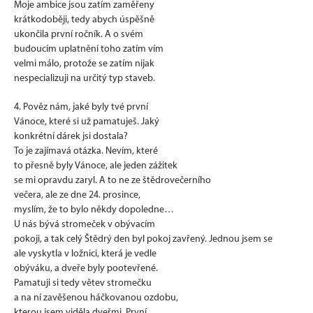
Moje ambice jsou zatím zaměřeny
krátkodoběji, tedy abych úspěšně
ukončila první ročník. A o svém
budoucím uplatnění toho zatím vím
velmi málo, protože se zatím nijak
nespecializuji na určitý typ staveb.
4. Pověz nám, jaké byly tvé první
Vánoce, které si už pamatuješ. Jaký
konkrétní dárek jsi dostala?
To je zajímavá otázka. Nevím, které
to přesně byly Vánoce, ale jeden zážitek
se mi opravdu zaryl. A to ne ze štědrovečerního
večera, ale ze dne 24. prosince,
myslím, že to bylo někdy dopoledne…
U nás bývá stromeček v obývacím
pokoji, a tak celý Štědrý den byl pokoj zavřený. Jednou jsem se
ale vyskytla v ložnici, která je vedle
obýváku, a dveře byly pootevřené.
Pamatuji si tedy větev stromečku
a na ní zavěšenou háčkovanou ozdobu,
kterou jsem viděla dveřmi. První