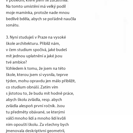
v poslední, které jsem se zúčastnila.
Na tomto umístění má velký podíl
moje maminka, protože nade mnou
bedlivě bděla, abych se pořádně naučila
sonátu.
3. Nyní studuješ v Praze na vysoké
škole architekturu. Přibliž nám,
v čem studium spočívá, jaké budeš
mít jednou uplatnění a jaké jsou
tvé ambice?
Vzhledem k tomu, že jsem na této
škole, kterou jsem si vysnila, teprve
týden, mohu opravdu jen málo přiblížit,
co studium obnáší. Zatím vím
s jistotou to, že budu mít hodně práce,
abych školu zvládla, resp. abych
zvládla alespoň první ročník. Jsou
tu předměty obávané, se kterými
válčí mnoho lidí a mnoho lidí kvůli
nim opouští školu. Za všechny bych
jmenovala deskriptivní geometrii,