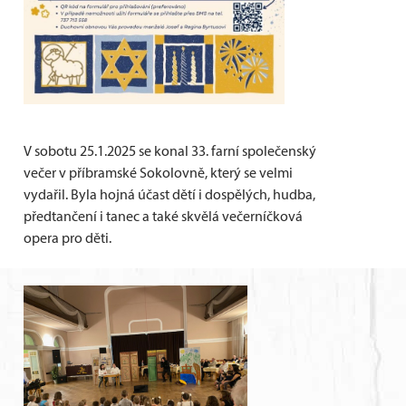
V sobotu 25.1.2025 se konal 33. farní společenský
večer v příbramské Sokolovně, který se velmi
vydařil. Byla hojná účast dětí i dospělých, hudba,
předtančení i tanec a také skvělá večerníčková
opera pro děti.