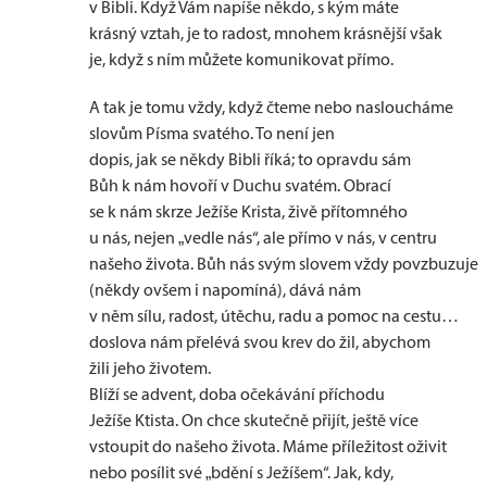
v Bibli. Když Vám napíše někdo, s kým máte
krásný vztah, je to radost, mnohem krásnější však
je, když s ním můžete komunikovat přímo.
A tak je tomu vždy, když čteme nebo nasloucháme
slovům Písma svatého. To není jen
dopis, jak se někdy Bibli říká; to opravdu sám
Bůh k nám hovoří v Duchu svatém. Obrací
se k nám skrze Ježíše Krista, živě přítomného
u nás, nejen „vedle nás“, ale přímo v nás, v centru
našeho života. Bůh nás svým slovem vždy povzbuzuje
(někdy ovšem i napomíná), dává nám
v něm sílu, radost, útěchu, radu a pomoc na cestu…
doslova nám přelévá svou krev do žil, abychom
žili jeho životem.
Blíží se advent, doba očekávání příchodu
Ježíše Ktista. On chce skutečně přijít, ještě více
vstoupit do našeho života. Máme příležitost oživit
nebo posílit své „bdění s Ježíšem“. Jak, kdy,