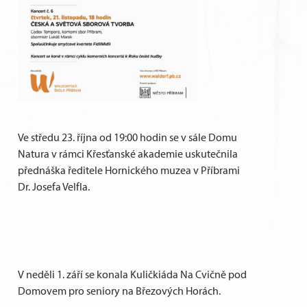
Ve středu 23. října od 19:00 hodin se v sále Domu
Natura v rámci Křesťanské akademie uskutečnila
přednáška ředitele Hornického muzea v Příbrami
Dr. Josefa Velfla.
V neděli 1. září se konala Kuličkiáda Na Cvičně pod
Domovem pro seniory na Březových Horách.