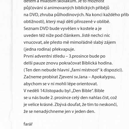
dětem a mladším školákům. Je to možnost
půjčování si animovaných biblických příbějů
na DVD, zhruba půlhodinových. Na konci každého příběh
obtížnosti), který mají děti přirozeně v oblibě.
Seznam DVD bude vyvěšen v kostele a je
uveden též níže pod článkem. Jistě nechci nic
vnucovat, ale přesto mě mimořádně slabý zájem
(jedna rodina) překvapuje.
První adventní středu – 3.prosince bude po
delší pauze znovu pokračovat Biblická hodina.
(Ten den nebude hlavní „farní místnost“ k dispozici).
Začneme probírat Zjevení sv.Jana – Apokalypsu,
abychom se v ní mohli lépe orientovat.
V neděli 14.listopadu byl „Den Bible“. Bible
se u nás bude 2. prosince celý den nahlas číst, což
je velice krásné. Zbývá doufat, že tím to neskončí,
že se nenadýchneme jen v jeden den.
farář