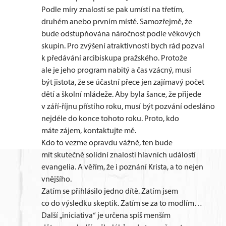
Podle míry znalostí se pak umístí na třetím,
druhém anebo prvním místě. Samozřejmě, že
bude odstupňována náročnost podle věkových
skupin. Pro zvýšení atraktivnosti bych rád pozval
k předávání arcibiskupa pražského. Protože
ale je jeho program nabitý a čas vzácný, musí
být jistota, že se účastní přece jen zajímavý počet
dětí a školní mládeže. Aby byla šance, že přijede
v září-říjnu přístího roku, musí být pozvání odesláno
nejdéle do konce tohoto roku. Proto, kdo
máte zájem, kontaktujte mě.
Kdo to vezme opravdu vážně, ten bude
mít skutečně solidní znalosti hlavních událostí
evangelia. A věřím, že i poznání Krista, a to nejen
vnějšího.
Zatím se přihlásilo jedno dítě. Zatím jsem
co do výsledku skeptik. Zatím se za to modlím…
Další „iniciativa“ je určena spíš menším