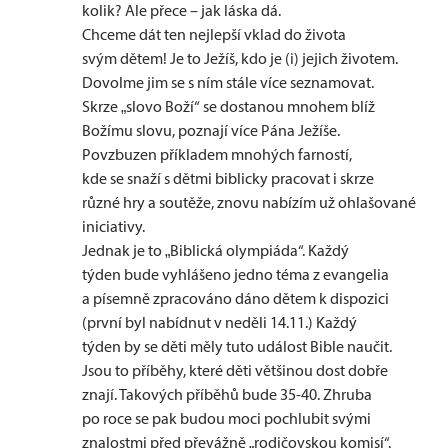
kolik? Ale přece – jak láska dá.
Chceme dát ten nejlepší vklad do života
svým dětem! Je to Ježíš, kdo je (i) jejich životem.
Dovolme jim se s ním stále více seznamovat.
Skrze „slovo Boží“ se dostanou mnohem blíž
Božímu slovu, poznají více Pána Ježíše.
Povzbuzen příkladem mnohých farností,
kde se snaží s dětmi biblicky pracovat i skrze
různé hry a soutěže, znovu nabízím už ohlašované
iniciativy.
Jednak je to „Biblická olympiáda“. Každý
týden bude vyhlášeno jedno téma z evangelia
a písemně zpracováno dáno dětem k dispozici
(první byl nabídnut v neděli 14.11.) Každý
týden by se děti měly tuto událost Bible naučit.
Jsou to příběhy, které děti většinou dost dobře
znají. Takových příběhů bude 35-40. Zhruba
po roce se pak budou moci pochlubit svými
znalostmi před převážně „rodičovskou komisí“.