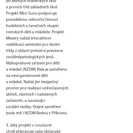
do běžných mateřských škol
a prvních tříd základních škol.
Projekt Miro Suno podporuje
pravidelnou celoroční činnost
hudebních a tanečních skupin
romských dětí a mládeže. Projekt
Mezery nabízí interaktivní
vzdělávací semináře pro školní
třídy z oblasti primární prevence
sociálněpatologických jevů.
Nízkoprahové zařízení pro děti
a mládež (NZDM) Pixla je zaměřeno
na neorganizované děti
a mládež. Nabízí jim bezpečný
prostor pro realizaci volnočasových
aktivit, vlastních i nabízených
zařízením, a navazující
sociální služby. Stejné zaměření
bude mít i NZDM Bedna v Příbrami.
3. Jaký projekt v současné
chvíli připravuje vaše občanské