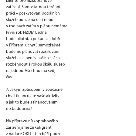
klientů pro nízkoprahové
zařízení. Samostatnou terénní
práci – poskytování sociálních
služeb pouze na ulici nebo
v rodinách zatím v plánu nemáme.
První rok NZDM Bedna
bude pilotní, a pokud se dobře
v Příbrami uchytí, samozřejmě
budeme plánovat rozšiřování
služeb, ale není v našich silách
rozběhnout širokou škálu služeb
najednou. Všechno má svůj
čas.
7. Jakým způsobem v současné
chvíli financujete vaše aktivity
a jak to bude s financováním
do budoucna?
Na přípravu nízkoprahového
zařízení jsme získali grant
z nadace OKD – ten běží pouze