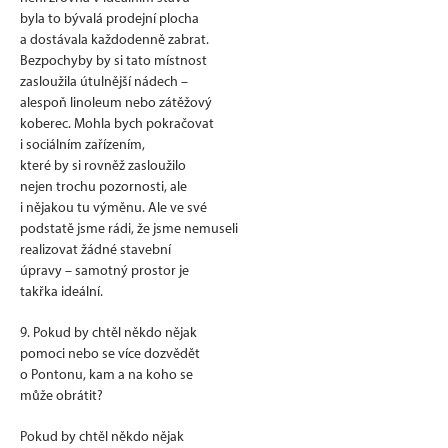
byla to bývalá prodejní plocha
a dostávala každodenně zabrat.
Bezpochyby by si tato místnost
zasloužila útulnější nádech –
alespoň linoleum nebo zátěžový
koberec. Mohla bych pokračovat
i sociálním zařízením,
které by si rovněž zasloužilo
nejen trochu pozornosti, ale
i nějakou tu výměnu. Ale ve své
podstatě jsme rádi, že jsme nemuseli
realizovat žádné stavební
úpravy – samotný prostor je
takřka ideální.
9. Pokud by chtěl někdo nějak
pomoci nebo se více dozvědět
o Pontonu, kam a na koho se
může obrátit?
Pokud by chtěl někdo nějak