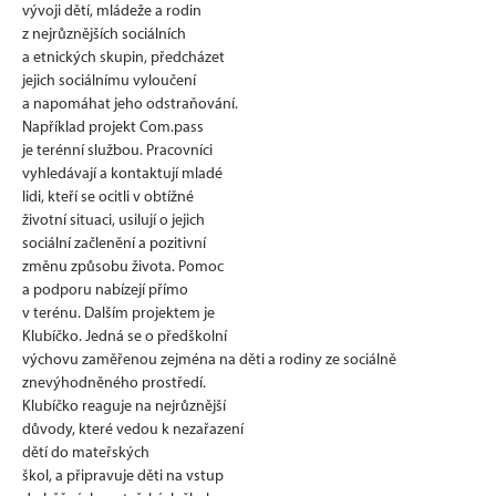
vývoji dětí, mládeže a rodin
z nejrůznějších sociálních
a etnických skupin, předcházet
jejich sociálnímu vyloučení
a napomáhat jeho odstraňování.
Například projekt Com.pass
je terénní službou. Pracovníci
vyhledávají a kontaktují mladé
lidi, kteří se ocitli v obtížné
životní situaci, usilují o jejich
sociální začlenění a pozitivní
změnu způsobu života. Pomoc
a podporu nabízejí přímo
v terénu. Dalším projektem je
Klubíčko. Jedná se o předškolní
výchovu zaměřenou zejména na děti a rodiny ze sociálně
znevýhodněného prostředí.
Klubíčko reaguje na nejrůznější
důvody, které vedou k nezařazení
dětí do mateřských
škol, a připravuje děti na vstup