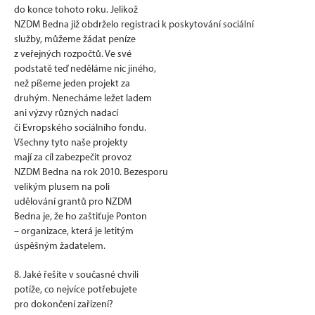
do konce tohoto roku. Jelikož
NZDM Bedna již obdrželo registraci k poskytování sociální
služby, můžeme žádat peníze
z veřejných rozpočtů. Ve své
podstatě teď neděláme nic jiného,
než píšeme jeden projekt za
druhým. Nenecháme ležet ladem
ani výzvy různých nadací
či Evropského sociálního fondu.
Všechny tyto naše projekty
mají za cíl zabezpečit provoz
NZDM Bedna na rok 2010. Bezesporu
velikým plusem na poli
udělování grantů pro NZDM
Bedna je, že ho zaštiťuje Ponton
– organizace, která je letitým
úspěšným žadatelem.
8. Jaké řešíte v současné chvíli
potíže, co nejvíce potřebujete
pro dokončení zařízení?