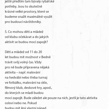
ještě předtím tam bývaly rybářské
potřeby. Jsou to skutečně
krásné velké prostory, které se
budeme snažit maximálně využít
pro budoucí návštěvníky.
5. Co mohou děti a mládež
od klubu očekávat a do jakých
aktivit se budou moci zapojit?
Děti a mládež od 11 do 20
let budou mít možnost v Bedně
trávit svůj volný čas. Vždy
pro ně bude připravena nějaká
aktivita – např. malování
na hedvábí nebo třeba turnaj
ve fotbálku, malování na sklo,
filmový klub, deskové hry, apod.,
do kterých se mladí budou
moci zapojit. Bude záležet ale pouze na nich, jestli je tato aktivita
osloví nebo ne. Pokud
budou mít jiný vlastní nápad,