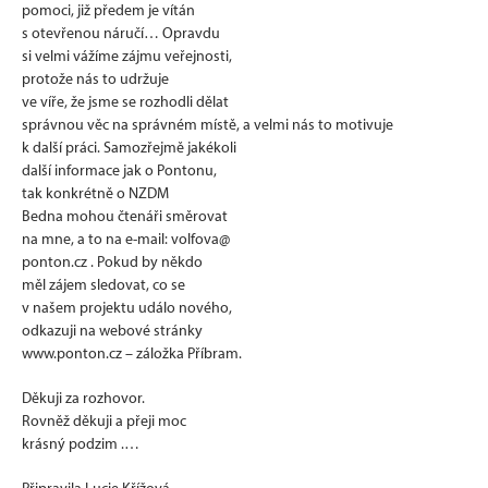
pomoci, již předem je vítán
s otevřenou náručí… Opravdu
si velmi vážíme zájmu veřejnosti,
protože nás to udržuje
ve víře, že jsme se rozhodli dělat
správnou věc na správném místě, a velmi nás to motivuje
k další práci. Samozřejmě jakékoli
další informace jak o Pontonu,
tak konkrétně o NZDM
Bedna mohou čtenáři směrovat
na mne, a to na e-mail: volfova@
ponton.cz . Pokud by někdo
měl zájem sledovat, co se
v našem projektu událo nového,
odkazuji na webové stránky
www.ponton.cz – záložka Příbram.
Děkuji za rozhovor.
Rovněž děkuji a přeji moc
krásný podzim .…