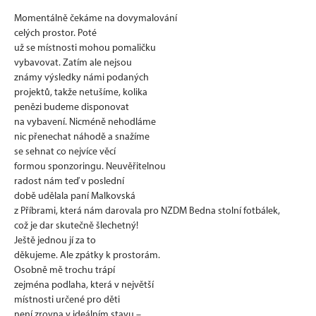
Momentálně čekáme na dovymalování
celých prostor. Poté
už se místnosti mohou pomaličku
vybavovat. Zatím ale nejsou
známy výsledky námi podaných
projektů, takže netušíme, kolika
penězi budeme disponovat
na vybavení. Nicméně nehodláme
nic přenechat náhodě a snažíme
se sehnat co nejvíce věcí
formou sponzoringu. Neuvěřitelnou
radost nám teď v poslední
době udělala paní Malkovská
z Příbrami, která nám darovala pro NZDM Bedna stolní fotbálek,
což je dar skutečně šlechetný!
Ještě jednou jí za to
děkujeme. Ale zpátky k prostorám.
Osobně mě trochu trápí
zejména podlaha, která v největší
místnosti určené pro děti
není zrovna v ideálním stavu –