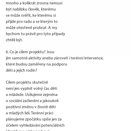
mnoho a kolikrát zrovna nemusí
být nablízku člověk, kterému
se může svěřit, ke kterému si
přijde pro radu a se kterým to
může otevřeně probrat. A my
bychom tu právě pro tyto případy
chtěli být.
6. Co je cílem projektu? Jsou
jím samotné aktivity anebo zároveň i terénní intervence,
které budou zaměřeny na podporu
dětí a jejich rodin?
Cílem projektu skutečně
není jen vyplnit volný čas dětí
a mládeže. Usilujeme zejména
o sociální začlenění a jakoukoli
pozitivní změnu v životě dětí
a mladých lidí. Terénní práci
plánujeme zpočátku spíše jen za
účelem vyhledávání potenciálních