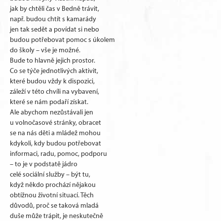
jak by chtěli čas v Bedně trávit,
např. budou chtít s kamarády
jen tak sedět a povídat si nebo
budou potřebovat pomoc s úkolem
do školy – vše je možné.
Bude to hlavně jejich prostor.
Co se týče jednotlivých aktivit,
které budou vždy k dispozici,
záleží v této chvíli na vybavení,
které se nám podaří získat.
Ale abychom nezůstávali jen
u volnočasové stránky, obracet
se na nás děti a mládež mohou
kdykoli, kdy budou potřebovat
informaci, radu, pomoc, podporu
– to je v podstatě jádro
celé sociální služby – být tu,
když někdo prochází nějakou
obtížnou životní situací. Těch
důvodů, proč se taková mladá
duše může trápit, je neskutečně