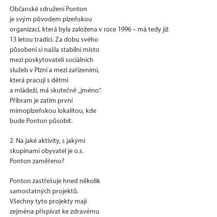
Občanské sdružení Ponton
je svým původem plzeňskou
organizací, která byla založena v roce 1996 – má tedy již
13 letou tradici. Za dobu svého
působení si našla stabilní místo
mezi poskytovateli sociálních
služeb v Plzni a mezi zařízeními,
která pracují s dětmi
a mládeží, má skutečně „jméno“.
Příbram je zatím první
mimoplzeňskou lokalitou, kde
bude Ponton působit.
2. Na jaké aktivity, s jakými
skupinami obyvatel je o.s.
Ponton zaměřeno?
Ponton zastřešuje hned několik
samostatných projektů.
Všechny tyto projekty mají
zejména přispívat ke zdravému