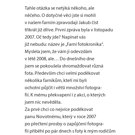
Tahle otázka se netýká někoho, ale
něčeho. O dotyčné věci jste si mohli
v našem farním zpravodaji Jakub číst
třikrát již dříve. První zpráva byla v listopadu
2007. Oč tedy jde? Napínat vás
již nebudu: název je „Farní fotokronika“.
Myslela jsem, že vám ji odevzdám
v létě 2008, ale… Do dnešního dne
jsem se pokoušela shromažďovat různá
fota. Především chci velmi poděkovat
několika farníkům, kteří mi byli
ochotni půjčit i větší množství fotogra-
fií. K mému překvapení i z akcí, o kterých
jsem nic nevěděla.
Za prvé chci co nejvíce poděkovat
panu Novotnému, který v roce 2007
po přečtení prosby o zapůjčení fotogra-
fií přiběhl po pár dnech s foty k mým rodičům