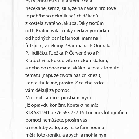
byl v Příbrami s P. Riantem. Zcela
nečekaně jsem zjistila, že na našem hřbitově
je pohřbeno několik našich děkanů
z kostela svatého Jakuba. Díky textům
od P. Kratochvíla a díky nedávným radám
od hodných paní z farnosti mám na
fotkách již děkany P.Hartmana, P. Ondráka,
P. Hrdličku, P.Ježka, P. Červeného a P.
Kratochvíla. Pokud víte o někom dalším,
a nebo dokonce máte jakákoliv fota k tomuto
tématu (např. ze života našich kněží),
kontaktujte mě, prosím. Z celého srdce
vám děkuji za pomoc.
Moji milí farníci s prosbami nyní
již opravdu končím. Kontakt na mě:
318 581 941 a 776 563 757. Pokud mi s fotografiemi
pomoci nemůžete, prosím vás
o modlitby za to, aby naše farní rodina
měla fotokroniku a abych já mohla nyní