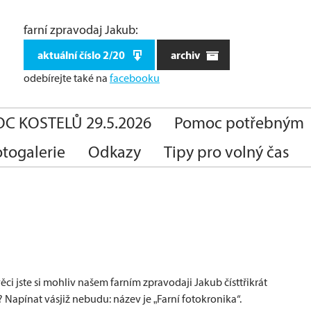
farní zpravodaj Jakub:
aktuální číslo 2/20
archiv
odebírejte také
na
facebooku
C KOSTELŮ 29.5.2026
Pomoc potřebným
otogalerie
Odkazy
Tipy pro volný čas
i jste si mohliv našem farním zpravodaji Jakub čísttřikrát
e? Napínat vásjiž nebudu: název je „Farní fotokronika“.