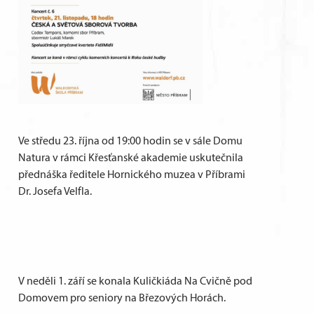
Ve středu 23. října od 19:00 hodin se v sále Domu
Natura v rámci Křesťanské akademie uskutečnila
přednáška ředitele Hornického muzea v Příbrami
Dr. Josefa Velfla.
V neděli 1. září se konala Kuličkiáda Na Cvičně pod
Domovem pro seniory na Březových Horách.