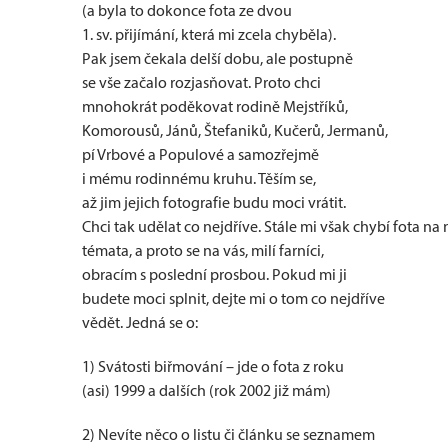
(a byla to dokonce fota ze dvou
1. sv. přijímání, která mi zcela chyběla).
Pak jsem čekala delší dobu, ale postupně
se vše začalo rozjasňovat. Proto chci
mnohokrát poděkovat rodině Mejstříků,
Komorousů, Jánů, Štefaniků, Kučerů, Jermanů,
pí Vrbové a Populové a samozřejmě
i mému rodinnému kruhu. Těším se,
až jim jejich fotografie budu moci vrátit.
Chci tak udělat co nejdříve. Stále mi však chybí fota na
témata, a proto se na vás, milí farníci,
obracím s poslední prosbou. Pokud mi ji
budete moci splnit, dejte mi o tom co nejdříve
vědět. Jedná se o:
1) Svátosti biřmování – jde o fota z roku
(asi) 1999 a dalších (rok 2002 již mám)
2) Nevíte něco o listu či článku se seznamem