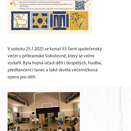
V sobotu 25.1.2025 se konal 33. farní společenský
večer v příbramské Sokolovně, který se velmi
vydařil. Byla hojná účast dětí i dospělých, hudba,
předtančení i tanec a také skvělá večerníčková
opera pro děti.