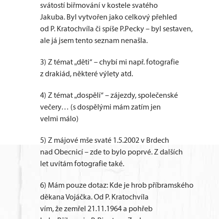
svátostí biřmování v kostele svatého
Jakuba. Byl vytvořen jako celkový přehled
od P. Kratochvíla či spíše P.Pecky – byl sestaven,
ale já jsem tento seznam nenašla.
3) Z témat „děti“ – chybí mi např. fotografie
z drakiád, některé výlety atd.
4) Z témat „dospělí“ – zájezdy, společenské
večery… (s dospělými mám zatím jen
velmi málo)
5) Z májové mše svaté 1.5.2002 v Brdech
nad Obecnicí – zde to bylo poprvé. Z dalších
let uvítám fotografie také.
6) Mám pouze dotaz: Kde je hrob příbramského
děkana Vojáčka. Od P. Kratochvíla
vím, že zemřel 21.11.1964 a pohřeb