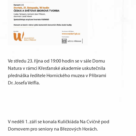
Ve středu 23. října od 19:00 hodin se v sále Domu
Natura v rámci Křesťanské akademie uskutečnila
přednáška ředitele Hornického muzea v Příbrami
Dr. Josefa Velfla.
V neděli 1. září se konala Kuličkiáda Na Cvičně pod
Domovem pro seniory na Březových Horách.