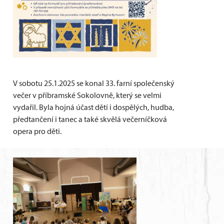
V sobotu 25.1.2025 se konal 33. farní společenský
večer v příbramské Sokolovně, který se velmi
vydařil. Byla hojná účast dětí i dospělých, hudba,
předtančení i tanec a také skvělá večerníčková
opera pro děti.