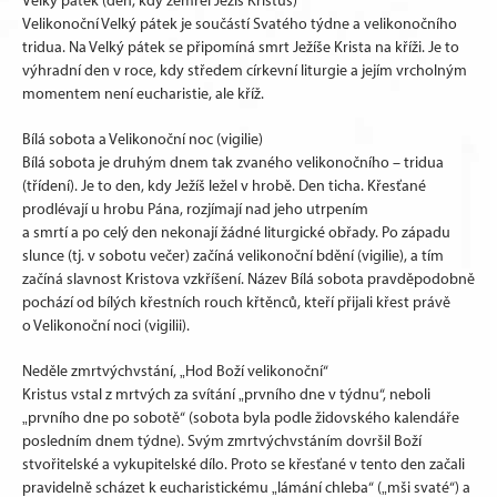
Velký pátek (den, kdy zemřel Ježíš Kristus)
Velikonoční Velký pátek je součástí Svatého týdne a velikonočního
tridua. Na Velký pátek se připomíná smrt Ježíše Krista na kříži. Je to
výhradní den v roce, kdy středem církevní liturgie a jejím vrcholným
momentem není eucharistie, ale kříž.
Bílá sobota a Velikonoční noc (vigilie)
Bílá sobota je druhým dnem tak zvaného velikonočního – tridua
(třídení). Je to den, kdy Ježíš ležel v hrobě. Den ticha. Křesťané
prodlévají u hrobu Pána, rozjímají nad jeho utrpením
a smrtí a po celý den nekonají žádné liturgické obřady. Po západu
slunce (tj. v sobotu večer) začíná velikonoční bdění (vigilie), a tím
začíná slavnost Kristova vzkříšení. Název Bílá sobota pravděpodobně
pochází od bílých křestních rouch křtěnců, kteří přijali křest právě
o Velikonoční noci (vigilii).
Neděle zmrtvýchvstání, „Hod Boží velikonoční“
Kristus vstal z mrtvých za svítání „prvního dne v týdnu“, neboli
„prvního dne po sobotě“ (sobota byla podle židovského kalendáře
posledním dnem týdne). Svým zmrtvýchvstáním dovršil Boží
stvořitelské a vykupitelské dílo. Proto se křesťané v tento den začali
pravidelně scházet k eucharistickému „lámání chleba“ („mši svaté“) a