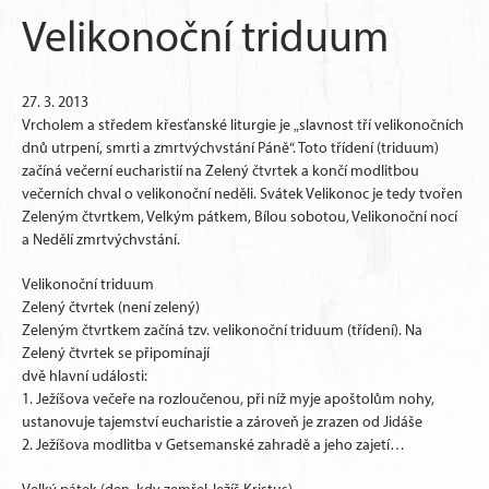
Velikonoční triduum
27. 3. 2013
Vrcholem a středem křesťanské liturgie je „slavnost tří velikonočních
dnů utrpení, smrti a zmrtvýchvstání Páně“. Toto třídení (triduum)
začíná večerní eucharistií na Zelený čtvrtek a končí modlitbou
večerních chval o velikonoční neděli. Svátek Velikonoc je tedy tvořen
Zeleným čtvrtkem, Velkým pátkem, Bílou sobotou, Velikonoční nocí
a Nedělí zmrtvýchvstání.
Velikonoční triduum
Zelený čtvrtek (není zelený)
Zeleným čtvrtkem začíná tzv. velikonoční triduum (třídení). Na
Zelený čtvrtek se připomínají
dvě hlavní události:
1. Ježíšova večeře na rozloučenou, při níž myje apoštolům nohy,
ustanovuje tajemství eucharistie a zároveň je zrazen od Jidáše
2. Ježíšova modlitba v Getsemanské zahradě a jeho zajetí…