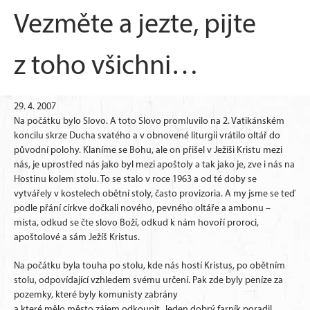
Vezměte a jezte, pijte
z toho všichni…
29. 4. 2007
Na počátku bylo Slovo. A toto Slovo promluvilo na 2. Vatikánském
koncilu skrze Ducha svatého a v obnovené liturgii vrátilo oltář do
původní polohy. Klaníme se Bohu, ale on přišel v Ježíši Kristu mezi
nás, je uprostřed nás jako byl mezi apoštoly a tak jako je, zve i nás na
Hostinu kolem stolu. To se stalo v roce 1963 a od té doby se
vytvářely v kostelech obětní stoly, často provizoria. A my jsme se teď
podle přání církve dočkali nového, pevného oltáře a ambonu –
místa, odkud se čte slovo Boží, odkud k nám hovoří proroci,
apoštolové a sám Ježíš Kristus.
Na počátku byla touha po stolu, kde nás hostí Kristus, po obětním
stolu, odpovídající vzhledem svému určení. Pak zde byly peníze za
pozemky, které byly komunisty zabrány
a které mělo město zájem odkoupit. Jeden dobrý farník poradil