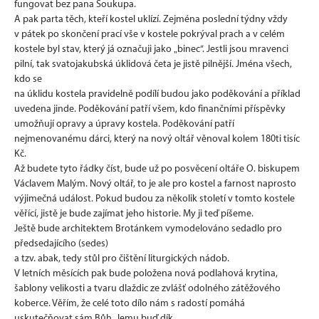
fungovat bez pana Soukupa.
A pak parta těch, kteří kostel uklízí. Zejména poslední týdny vždy
v pátek po skončení prací vše v kostele pokrýval prach a v celém
kostele byl stav, který já označuji jako „binec“. Jestli jsou mravenci
pilní, tak svatojakubská úklidová četa je jistě pilnější. Jména všech,
kdo se
na úklidu kostela pravidelně podílí budou jako poděkování a příklad
uvedena jinde. Poděkování patří všem, kdo finančními příspěvky
umožňují opravy a úpravy kostela. Poděkování patří
nejmenovanému dárci, který na nový oltář věnoval kolem 180ti tisíc
Kč.
Až budete tyto řádky číst, bude už po posvěcení oltáře O. biskupem
Václavem Malým. Nový oltář, to je ale pro kostel a farnost naprosto
výjimečná událost. Pokud budou za několik století v tomto kostele
věřící, jistě je bude zajímat jeho historie. My ji teď píšeme.
Ještě bude architektem Brotánkem vymodelováno sedadlo pro
předsedajícího (sedes)
a tzv. abak, tedy stůl pro čištění liturgických nádob.
V letních měsících pak bude položena nová podlahová krytina,
šablony velikosti a tvaru dlaždic ze zvlášť odolného zátěžového
koberce. Věřím, že celé toto dílo nám s radostí pomáhá
uskutečňovat sám Bůh. Jemu buď dík