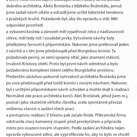
dobrého architekta, Aleše Brotánka z blízkého Rožmitálu, jemuž
jsme zadali návrh oltáře a odrazili jsme určité lobistické tendence
z pražských kruhů. Požadavek byl, aby šlo opravdu o stůl. Měl
odpovídat prostředí
a vybavení kostela a zároveň měl vyjadřovat něco z nadčasovosti
církve, měl tedy mít i soudobé prvky. Vytvořené návrhy byly
předloženy farnosti k připomínkám. Nakonec jsme preferovali jeden
z návrhů a s tím jsme předstoupili před liturgickou komisi. Ta
požadovala pevný, se zemí spojený oltář, jako znamení stálosti,
trvalosti Kristovy oběti. Proto byl první návrh odmítnut a bylo
požadováno komplexní řešení celého liturgického prostoru.
Především zásluhou pokorné vytrvalosti architekta Brotánka jsme
po roce předstoupili před tutéž komisi s novým návrhem. Nakonec
byl s určitými připomínkami návrh schválen a mohlo dojít k realizaci.
Normálně zde práce architekta končí. Aleš Brotánek, jehož jsem m.j.
poznal i jako skutečně věřícího člověka, zcela spontánně převzal
veškerou starost o zadání všech prací
a postupnou realizaci. V březnu pak začalo finále. Příbramská firma
odstranila starý kamenný stupeň před presbytářem a připravila
místo pro osazení novým stupněm. Podle zadání architekta nejen
opravila vybourané zdivo, ale vyprofilovala ho, aby to bylo ve shodě