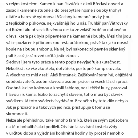
s celým kostelem. Kameník pan Pavúček z okolí Břeclavi dovezl a
zasadil kamenné stupně a do presbytáře nosné sloupky (nohy)
oltáře a barevně vytónoval. Všechny kamenné prvky jsou
z teplického pískovce, nejkvalitnějšího u nás. Truhlář pan Větrovský
od Rožmitálu přivezl dřevěnou desku ze zvlášť tvrdého dubového
dřeva, která pak byla připevněna na kamenné sloupky. Mezi tím jsou
válce pozlacené příbramskou restaurátorkou, právě tak jako nosná
koule na sloupu ambonu. Na něj byl nakonec připevněn skleněný
pultík, což je zároveň určitá jedinečnost.
Sledoval jsem tyto práce a tento popis nevyjadřuje skutečnost.
Několikrát se vše zkoušelo, dotvářelo, postupně kompletovalo.
A všechno to měl v režii Aleš Brotánek. Zajišťování termínů, objíždění
subdodavatelů, osobní dovoz a osobní práce na všech fázích prací.
Osobně lezl po kolenou a kreslil šablony, nosil těžké kusy, pracoval
hlavou i rukama. Těžko to zachytit slovem, toho musí být člověk
svědkem. Já toto svědectví vydávám. Bez něho by toto dílo nebylo.
Jak je příznačné u takových jedinců, přistupuje k tomu se
skromností.
Nelze ale přehlédnou také mnoho farníků, kteří se svým způsobem
na této bohulibé akci podíleli. Otvírání a zavírání kostela vždy
v určitou dobu a vyjednání konkrétní hodiny by prostě nemohlo