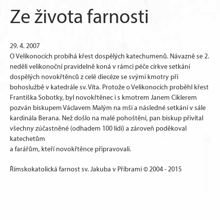
Ze života farnosti
29. 4. 2007
O Velikonocích probíhá křest dospělých katechumenů. Návazně se 2.
neděli velikonoční pravidelně koná v rámci péče církve setkání
dospělých novokřtěnců z celé diecéze se svými kmotry při
bohoslužbě v katedrále sv. Víta. Protože o Velikonocích proběhl křest
Františka Sobotky, byl novokřtěnec i s kmotrem Janem Ciklerem
pozván biskupem Václavem Malým na mši a následné setkání v sále
kardinála Berana. Než došlo na malé pohoštění, pan biskup přivítal
všechny zúčastněné (odhadem 100 lidí) a zároveň poděkoval
katechetům
a farářům, kteří novokřtěnce připravovali.
Římskokatolická farnost sv. Jakuba v Příbrami © 2004 - 2015