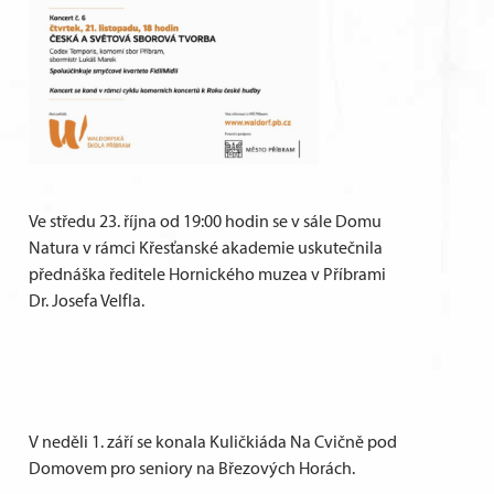
Ve středu 23. října od 19:00 hodin se v sále Domu
Natura v rámci Křesťanské akademie uskutečnila
přednáška ředitele Hornického muzea v Příbrami
Dr. Josefa Velfla.
V neděli 1. září se konala Kuličkiáda Na Cvičně pod
Domovem pro seniory na Březových Horách.