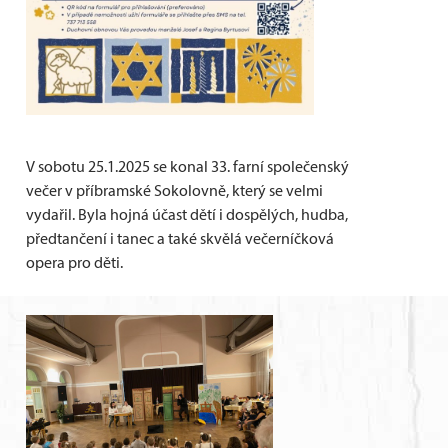
V sobotu 25.1.2025 se konal 33. farní společenský
večer v příbramské Sokolovně, který se velmi
vydařil. Byla hojná účast dětí i dospělých, hudba,
předtančení i tanec a také skvělá večerníčková
opera pro děti.