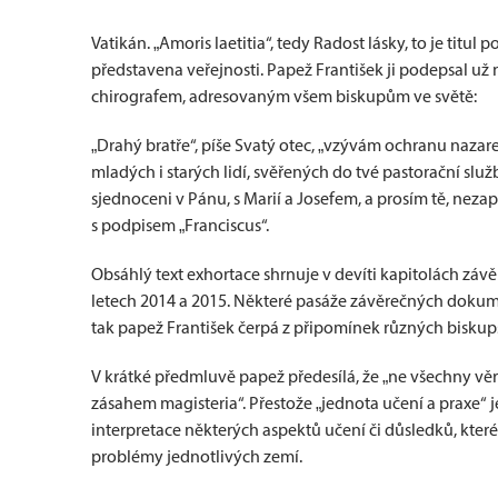
Vatikán. „Amoris laetitia“, tedy Radost lásky, to je titu
představena veřejnosti. Papež František ji podepsal už n
chirografem, adresovaným všem biskupům ve světě:
„Drahý bratře“, píše Svatý otec, „vzývám ochranu nazaret
mladých i starých lidí, svěřených do tvé pastorační služ
sjednoceni v Pánu, s Marií a Josefem, a prosím tě, neza
s podpisem „Franciscus“.
Obsáhlý text exhortace shrnuje v devíti kapitolách závě
letech 2014 a 2015. Některé pasáže závěrečných dokum
tak papež František čerpá z připomínek různých biskups
V krátké předmluvě papež předesílá, že „ne všechny věr
zásahem magisteria“. Přestože „jednota učení a praxe“ 
interpretace některých aspektů učení či důsledků, které
problémy jednotlivých zemí.