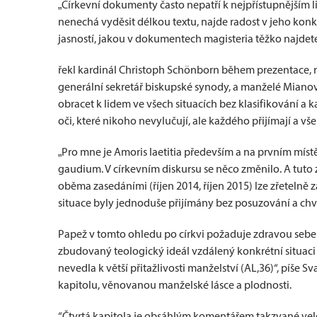
„Církevní dokumenty často nepatří k nejpřístupnějším li
nenechá vyděsit délkou textu, najde radost v jeho konkr
jasností, jakou v dokumentech magisteria těžko najdete
řekl kardinál Christoph Schönborn během prezentace, na
generální sekretář biskupské synody, a manželé Mianovi
obracet k lidem ve všech situacích bez klasifikování a k
oči, které nikoho nevylučují, ale každého přijímají a vše
„Pro mne je Amoris laetitia především a na prvním místě
gaudium. V církevním diskursu se něco změnilo. A tut
oběma zasedáními (říjen 2014, říjen 2015) lze zřetelně za
situace byly jednoduše přijímány bez posuzování a ch
Papež v tomto ohledu po církvi požaduje zdravou sebekri
zbudovaný teologický ideál vzdálený konkrétní situaci
nevedla k větší přitažlivosti manželství (AL,36)“, píše Sv
kapitolu, věnovanou manželské lásce a plodnosti.
“Čtvrtá kapitola je obsáhlým komentářem takzvané velep