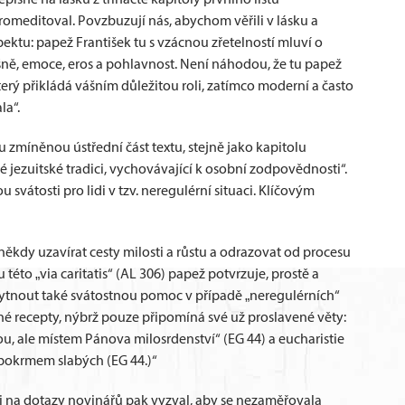
omeditoval. Povzbuzují nás, abychom věřili v lásku a
pektu: papež František tu s vzácnou zřetelností mluví o
šně, emoce, eros a pohlavnost. Není náhodou, že tu papež
erý přikládá vášním důležitou roli, zatímco moderní a často
la“.
 zmíněnou ústřední část textu, stejně jako kapitolu
jezuitské tradici, vychovávající k osobní zodpovědnosti“.
 svátosti pro lidi v tzv. neregulérní situaci. Klíčovým
někdy uzavírat cesty milosti a růstu a odrazovat od procesu
této „via caritatis“ (AL 306) papež potvrzuje, prostě a
ytnout také svátostnou pomoc v případě „neregulérních“
né recepty, nýbrž pouze připomíná své už proslavené věty:
, ale místem Pánova milosrdenství“ (EG 44) a eucharistie
pokrmem slabých (EG 44.)“
 na dotazy novinářů pak vyzval, aby se nezaměřovala