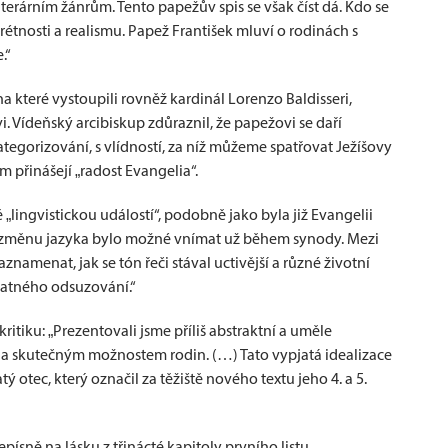
terárním žánrům. Tento papežův spis se však číst dá. Kdo se
étnosti a realismu. Papež František mluví o rodinách s
.“
 které vystoupili rovněž kardinál Lorenzo Baldisseri,
. Vídeňský arcibiskup zdůraznil, že papežovi se daří
ategorizování, s vlídností, za níž můžeme spatřovat Ježíšovy
m přinášejí „radost Evangelia“.
 „lingvistickou událostí“, podobně jako byla již Evangelii
o změnu jazyka bylo možné vnímat už během synody. Mezi
znamenat, jak se tón řeči stával uctivější a různé životní
vatného odsuzování.“
tiku: „Prezentovali jsme příliš abstraktní a uměle
 a skutečným možnostem rodin. (…) Tato vypjatá idealizace
atý otec, který označil za těžiště nového textu jeho 4. a 5.
ísně na lásku z třinácté kapitoly prvního listu