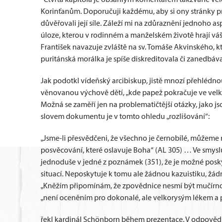
Korinťanům. Doporučuji každému, aby si ony stránky pr
důvěřovali její síle. Záleží mi na zdůraznění jednoho as
úloze, kterou v rodinném a manželském životě hrají vá
František navazuje zvláště na sv. Tomáše Akvinského, kt
puritánská morálka je spíše diskreditovala či zanedbáva
Jak podotkl vídeňský arcibiskup, jistě mnozí přehlédnou
věnovanou výchově dětí, „kde papež pokračuje ve velké 
Možná se zaměří jen na problematičtější otázky, jako jsou
slovem dokumentu je v tomto ohledu „rozlišování“:
„Jsme-li přesvědčeni, že všechno je černobílé, můžeme 
posvěcování, které oslavuje Boha“ (AL 305) … Ve smyslu 
jednoduše v jedné z poznámek (351), že je možné posk
situací. Neposkytuje k tomu ale žádnou kazuistiku, žád
„Kněžím připomínám, že zpovědnice nesmí být mučírnou
„není oceněním pro dokonalé, ale velkorysým lékem a 
řekl kardinál Schönborn během prezentace. V odpovědi