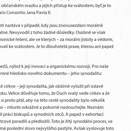
 občanském svazku a jejich přístup ke svátostem, byť je to
ris Consortio Jana Pavla II.
Třetí nastává v případě, kdy jsou znovusezdaní morálně
latné. Nevyvodil z toho žádné důsledky. Osobně se však
nonické řešení, ale ve kterých – za morální jistoty a vědomí,
ovali ke svátostem. Je to dlouholetá praxe, kterou ani papež
ů, nýbrž k její inovaci a organickému rozvoji. Pro naše
namné hledisko nového dokumentu – jeho synodalitu:
 církve – její synodalita, jak obšírně vyložil při oslavě
ku. Velice důvěřuje tomu, že Duch svatý vede církev a že
 si proto přál, aby na této cestě synodality bylo několik
usi – mluvte odvážně a pokorně naslouchejte. Neznám
l práci biskupů a synodních otců. A papež v exhortaci
ové poradili a předložili. Toto je žitý synodální proces, ve
má poslední slovo nejvyššího pastýře. Avšak vyslovuje toto