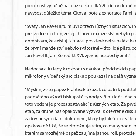
pozornost výlučně na otázku katolíků žijících v druhém
navýsost důležité téma. Citoval poté z exhortace Familia
“Svatý Jan Pavel II.tu mluví o třech různých situacích. 
přesvědčení o tom, že jejich první manželství nebylo p
domnívám, že existují situace, pro které nelze nalézt ka
že první manželství nebylo svátostné – tito lidé přistup
Jan Pavel II., ani Benedikt XVI. zjevně nezpochybnili.“
Nedochází tu tedy k rozporu s naukou předchozích papež
mikrofony vídeňský arcibiskup poukázal na další výz
“Myslím, že tu papež František ukázal, co patří k podstatě
padesátého výročí biskupské synody v říjnu loňského ro
toto vedení je proces sestávající z různých etap. Za prvé
etap, za druhé nás opakovaně vyzýval k otevřené disk
žádný posynodální dokument, který by tak široce včleni
opakovaně říká, že se ztotožňuje s tím, co mu synodní otc
kterém samozřejmě papež zaujímá jasnou roli, protože 