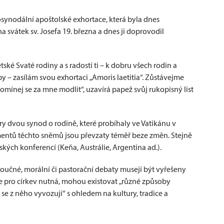
l posynodální apoštolské exhortace, která byla dnes
a svátek sv. Josefa 19. března a dnes ji doprovodil
ské Svaté rodiny a s radostí ti – k dobru všech rodin a
by – zasílám svou exhortaci „Amoris laetitia“. Zůstávejme
pomínej se za mne modlit“, uzavírá papež svůj rukopisný list
ry dvou synod o rodině, které probíhaly ve Vatikánu v
entů těchto sněmů jsou převzaty téměř beze změn. Stejně
kých konferencí (Keňa, Austrálie, Argentina ad.).
oučné, morální či pastorační debaty musejí být vyřešeny
je pro církev nutná, mohou existovat „různé způsoby
 se z něho vyvozují“ s ohledem na kultury, tradice a