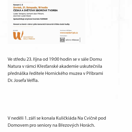
Ve středu 23. října od 19:00 hodin se v sále Domu
Natura v rámci Křesťanské akademie uskutečnila
přednáška ředitele Hornického muzea v Příbrami
Dr. Josefa Velfla.
V neděli 1. září se konala Kuličkiáda Na Cvičně pod
Domovem pro seniory na Březových Horách.