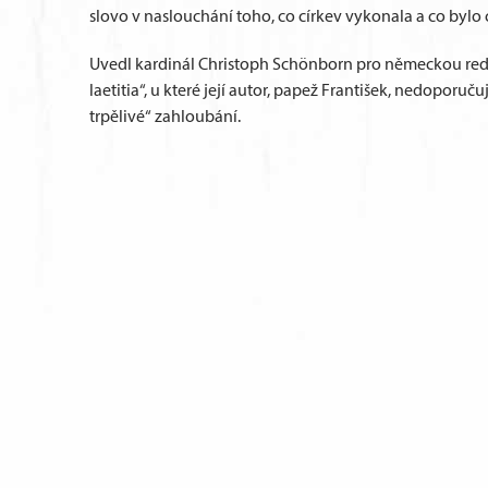
slovo v naslouchání toho, co církev vykonala a co bylo c
Uvedl kardinál Christoph Schönborn pro německou reda
laetitia“, u které její autor, papež František, nedopor
trpělivé“ zahloubání.