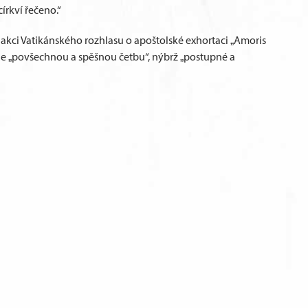
írkví řečeno.“
kci Vatikánského rozhlasu o apoštolské exhortaci „Amoris
učuje „povšechnou a spěšnou četbu“, nýbrž „postupné a