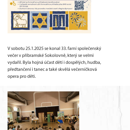
V sobotu 25.1.2025 se konal 33. farní společenský
večer v příbramské Sokolovně, který se velmi
vydařil. Byla hojná účast dětí i dospělých, hudba,
předtančení i tanec a také skvělá večerníčková
opera pro děti.