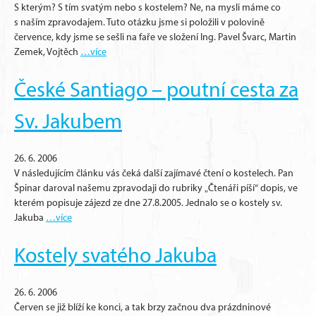
S kterým? S tím svatým nebo s kostelem? Ne, na mysli máme co
s naším zpravodajem. Tuto otázku jsme si položili v polovině
července, kdy jsme se sešli na faře ve složení Ing. Pavel Švarc, Martin
Zemek, Vojtěch
…více
České Santiago – poutní cesta za
Sv. Jakubem
26. 6. 2006
V následujícím článku vás čeká další zajímavé čtení o kostelech. Pan
Špinar daroval našemu zpravodaji do rubriky „Čtenáři píší“ dopis, ve
kterém popisuje zájezd ze dne 27.8.2005. Jednalo se o kostely sv.
Jakuba
…více
Kostely svatého Jakuba
26. 6. 2006
Červen se již blíží ke konci, a tak brzy začnou dva prázdninové