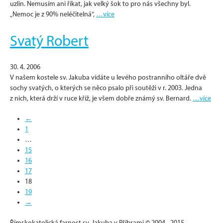
uzlin. Nemusím ani říkat, jak velký šok to pro nás všechny byl.
„Nemoc je z 90% neléčitelná“,
…více
Svatý Robert
30. 4. 2006
V našem kostele sv. Jakuba vídáte u levého postranního oltáře dvě
sochy svatých, o kterých se něco psalo při soutěži v r. 2003. Jedna
z nich, která drží v ruce kříž, je všem dobře známý sv. Bernard.
…více
←
1
…
15
16
17
18
19
→
Římskokatolická farnost sv. Jakuba v Příbrami © 2004 - 2015