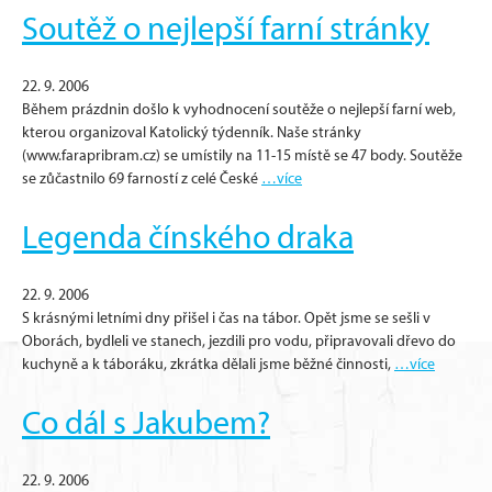
Soutěž o nejlepší farní stránky
22. 9. 2006
Během prázdnin došlo k vyhodnocení soutěže o nejlepší farní web,
kterou organizoval Katolický týdenník. Naše stránky
(www.farapribram.cz) se umístily na 11-15 místě se 47 body. Soutěže
se zůčastnilo 69 farností z celé České
…více
Legenda čínského draka
22. 9. 2006
S krásnými letními dny přišel i čas na tábor. Opět jsme se sešli v
Oborách, bydleli ve stanech, jezdili pro vodu, připravovali dřevo do
kuchyně a k táboráku, zkrátka dělali jsme běžné činnosti,
…více
Co dál s Jakubem?
22. 9. 2006