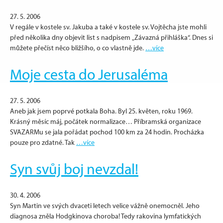
27. 5. 2006
V regále v kostele sv. Jakuba a také v kostele sv. Vojtěcha jste mohli
před několika dny objevit list s nadpisem „Závazná přihláška“. Dnes si
můžete přečíst něco bližšího, o co vlastně jde.
…více
Moje cesta do Jerusaléma
27. 5. 2006
Aneb jak jsem poprvé potkala Boha. Byl 25. květen, roku 1969.
Krásný měsíc máj, počátek normalizace… Příbramská organizace
SVAZARMu se jala pořádat pochod 100 km za 24 hodin. Procházka
pouze pro zdatné. Tak
…více
Syn svůj boj nevzdal!
30. 4. 2006
Syn Martin ve svých dvaceti letech velice vážně onemocněl. Jeho
diagnosa zněla Hodgkinova choroba! Tedy rakovina lymfatických