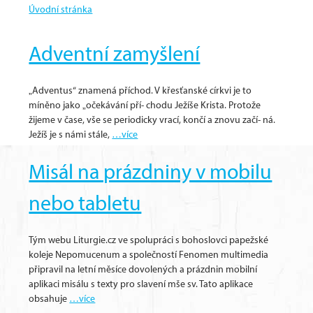
Úvodní stránka
Církev
Adventní zamyšlení
„Adventus“ znamená příchod. V křesťanské církvi je to
míněno jako „očekávání pří- chodu Ježíše Krista. Protože
žijeme v čase, vše se periodicky vrací, končí a znovu začí- ná.
Ježíš je s námi stále,
…více
Misál na prázdniny v mobilu
nebo tabletu
Tým webu Liturgie.cz ve spolupráci s bohoslovci papežské
koleje Nepomucenum a společností Fenomen multimedia
připravil na letní měsíce dovolených a prázdnin mobilní
aplikaci misálu s texty pro slavení mše sv. Tato aplikace
obsahuje
…více