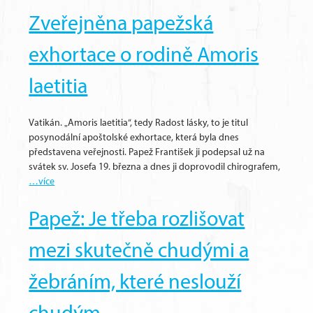
Zveřejněna papežská
exhortace o rodině Amoris
laetitia
Vatikán. „Amoris laetitia“, tedy Radost lásky, to je titul
posynodální apoštolské exhortace, která byla dnes
představena veřejnosti. Papež František ji podepsal už na
svátek sv. Josefa 19. března a dnes ji doprovodil chirografem,
…více
Papež: Je třeba rozlišovat
mezi skutečně chudými a
žebráním, které neslouží
chudým