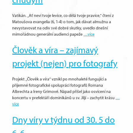
Vatikán. „Ať neví tvoje levice, co dělá tvoje pravice,“ čtení z
Matoušova evangelia (6, 1-4) o tom, jak dávat almužnu a
nevystavovat na odiv své dobré skutky, uvedlo dnešní
mimořádnou generální audienci papeže
…více
Člověk a víra – zajímavý
projekt (nejen) pro fotografy
Projekt „Člověk a víra“ vznikl po mnohaleté fungující a
příjemné fotografické spolupráci fotografů Romana
Albrechta a Ireny Grimové. Nápad přišel jako osvícení na
koncertu v prefektáři dominikánů u sv. Jiljí – zachytit krásu
…
více
Dny víry v týdnu od 30. 5 do