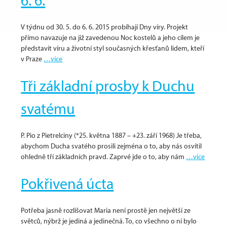
6. 6.
V týdnu od 30. 5. do 6. 6. 2015 probíhají Dny víry. Projekt
přímo navazuje na již zavedenou Noc kostelů a jeho cílem je
představit víru a životní styl současných křesťanů lidem, kteří
v Praze
…více
Tři základní prosby k Duchu
svatému
P. Pio z Pietrelciny (*25. května 1887 – +23. září 1968) Je třeba,
abychom Ducha svatého prosili zejména o to, aby nás osvítil
ohledně tří základních pravd. Zaprvé jde o to, aby nám
…více
Pokřivená úcta
Potřeba jasně rozlišovat Maria není prostě jen největší ze
světců, nýbrž je jediná a jedinečná. To, co všechno o ní bylo